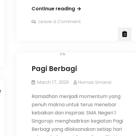
Buka
Continue reading
Bersama
on
Leave a Comment
Guru
Buka
Bersama
dan
Guru
dan
Karyawan
Sekolah
Karyawan
Pagi Berbagi
March 17, 2026
Humas Smansi
Ramadhan menjadi momentum yang
penuh makna untuk terus menebar
kebaikan dan inspirasi. SMA Negeri 1
Singorojo menghadirkan kegiatan Pagi
Berbagi yang dilaksanakan setiap hari