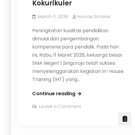
Kokurikuler
March 11, 2026
Humas Smansi
Peningkatan kualitas pendidikan
dimulai dari pengembangan
kompetensi para pendidik. Pada hari
ini, Rabu, 11 Maret 2026, keluarga besar
SMA Negeri 1 Singorojo telah sukses
menyelenggarakan kegiatan In-House
Training (IHT) yang…
Penguatan
Continue reading
Peran
on
Leave a Comment
Guru
Penguatan
Peran
dalam
Guru
dalam
Merancang
Merancang
dan
dan