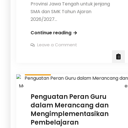
Provinsi Jawa Tengah untuk jenjang
SMA dan SMK Tahun Ajaran
2026/2027…
Sistem
Continue reading
Penerimaan
on
Leave a Comment
Murid
Sistem
Penerimaan
Baru
Murid
Baru
(SPMB)
(SPMB)
Provinsi
Provinsi
Sekolah
Jawa
Jawa
Tengah
Tahun
Tengah
Ajaran
2026/2027
Tahun
Penguatan Peran Guru
Ajaran
dalam Merancang dan
2026/2027
Mengimplementasikan
Pembelajaran