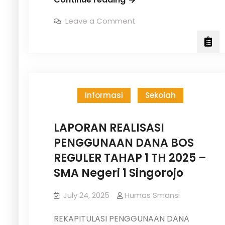
Australian
on
Leave a Comment
Online
Trusted
Australian
Casino
Online
Casino
Guide
Guide
Informasi
Sekolah
LAPORAN REALISASI
PENGGUNAAN DANA BOS
REGULER TAHAP 1 TH 2025 –
SMA Negeri 1 Singorojo
July 24, 2025
Humas Smansi
REKAPITULASI PENGGUNAAN DANA