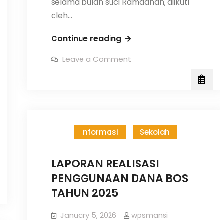
selama bulan suci Ramadhan, diikuti
oleh…
Pagi
Continue reading
Berbagi
on
Leave a Comment
Pagi
Berbagi
Informasi
Sekolah
LAPORAN REALISASI
PENGGUNAAN DANA BOS
TAHUN 2025
January 5, 2026
wpsmansi