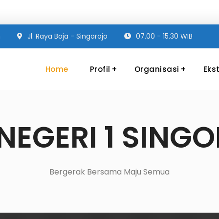
m
Jl. Raya Boja - Singorojo
07.00 - 15.30 WIB
Home
Profil
Organisasi
Ekst
i
NEGERI 1 SING
mu Berbudi, Dalam Perilaku, dan
ikator Sebagai berikut : Berprestasi
i dalam bidang Non Akademik Unggul
Bergerak Bersama Maju Semua