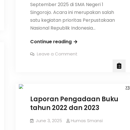
September 2025 di SMA Negeri 1
Singorojo. Acara ini merupakan salah
satu kegiatan prioritas Perpustakaan
Nasional Republik Indonesia…
Duta
Continue reading
Baca
on
Leave a Comment
Masuk
Duta
Baca
Sekolah
Masuk
Sekolah
SMAN
Berita
Informasi
Sekolah
SMAN
1
1
Singorojo
Singorojo
Laporan Pengadaan Buku
tahun 2022 dan 2023
June 3, 2025
Humas Smansi