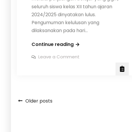
seluruh siswa kelas XII tahun ajaran
2024/2025 dinyatakan lulus.
Pengumuman kelulusan yang
dilaksanakan pada hari…
Kelulusan
Continue reading
Siswa
on
Leave a Comment
Kelas
Kelulusan
Siswa
XII
Kelas
XII
SMAN
SMAN
1
1
Singorojo
Singorojo
Tahun
Ajaran
Tahun
Posts
Older posts
2024/2025
Ajaran
navigation
2024/2025