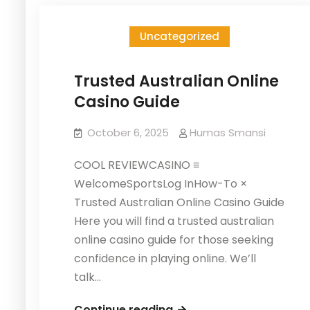
Mengimplementasikan
Mengimplementasikan
Pembelajaran
Kokurikuler
Pembelajaran
Uncategorized
Kokurikuler
Trusted Australian Online
Casino Guide
October 6, 2025
Humas Smansi
COOL REVIEWCASINO ≡
WelcomeSportsLog InHow-To ×
Trusted Australian Online Casino Guide
Here you will find a trusted australian
online casino guide for those seeking
confidence in playing online. We’ll
talk…
Trusted
Continue reading