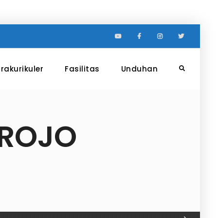
Youtube
Facebook
Instagram
Twitter
rakurikuler
Fasilitas
Unduhan
Search
OROJO