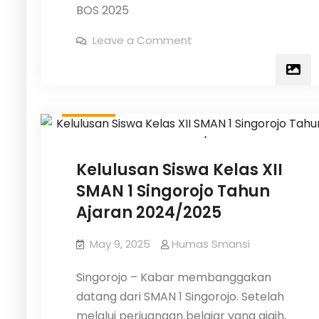
BOS 2025
on
Leave a Comment
LAPORAN
REALISASI
PENGGUNAAN
Berita
Informasi
Sekolah
DANA
BOS
REGULER
Siswa
TAHAP
1
TH
2025
–
Kelulusan Siswa Kelas XII
SMA
Negeri
SMAN 1 Singorojo Tahun
1
Singorojo
Ajaran 2024/2025
May 9, 2025
Humas Smansi
Singorojo – Kabar membanggakan
datang dari SMAN 1 Singorojo. Setelah
melalui perjuangan belajar yang gigih,