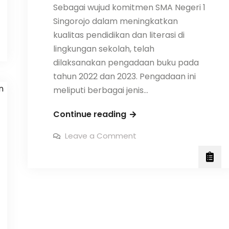
Sebagai wujud komitmen SMA Negeri 1
Singorojo dalam meningkatkan
kualitas pendidikan dan literasi di
lingkungan sekolah, telah
dilaksanakan pengadaan buku pada
tahun 2022 dan 2023. Pengadaan ini
meliputi berbagai jenis…
Laporan
Continue reading
Pengadaan
on
Leave a Comment
Buku
Laporan
Pengadaan
tahun
Buku
tahun
2022
2022
dan
dan
2023
2023